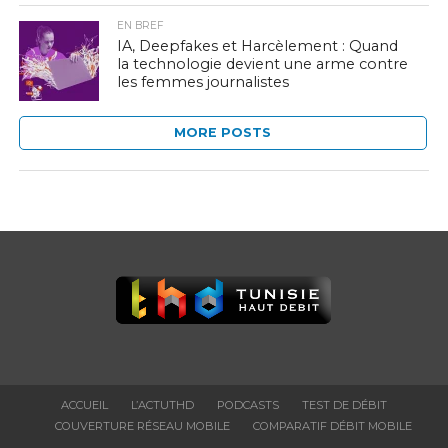
EN BREF
IA, Deepfakes et Harcèlement : Quand
la technologie devient une arme contre
les femmes journalistes
MORE POSTS
ACCUEIL
L’ACTUTHD
PODCASTS
TEST DE DÉBIT
COUVERTURE RÉSEAU MOBILE
COMPARATIF DÉBIT MOBILE