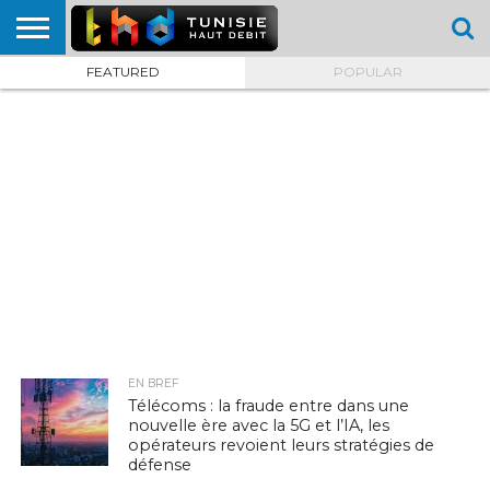
FEATURED
POPULAR
HOME
L’ACTUTHD
EN
PODCASTS
TEST
COMPARATIF
CARTE DE
CONTACT
BREF
DÉBIT
DÉBIT
COUVERTURE
MOBILE
MOBILE
EN BREF
Télécoms : la fraude entre dans une
nouvelle ère avec la 5G et l’IA, les
opérateurs revoient leurs stratégies de
défense