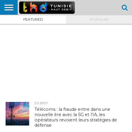
FEATURED
POPULAR
HOME
L’ACTUTHD
EN
PODCASTS
TEST
COMPARATIF
CARTE DE
CONTACT
BREF
DÉBIT
DÉBIT
COUVERTURE
MOBILE
MOBILE
EN BREF
Télécoms : la fraude entre dans une
nouvelle ère avec la 5G et l’IA, les
opérateurs revoient leurs stratégies de
défense