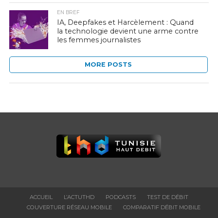
EN BREF
IA, Deepfakes et Harcèlement : Quand
la technologie devient une arme contre
les femmes journalistes
MORE POSTS
ACCUEIL
L’ACTUTHD
PODCASTS
TEST DE DÉBIT
COUVERTURE RÉSEAU MOBILE
COMPARATIF DÉBIT MOBILE