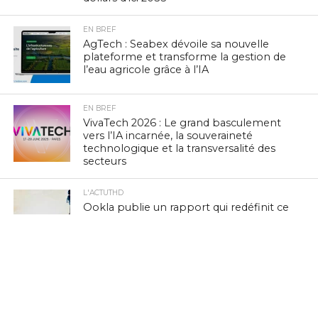
EN BREF
AgTech : Seabex dévoile sa nouvelle
plateforme et transforme la gestion de
l’eau agricole grâce à l’IA
EN BREF
VivaTech 2026 : Le grand basculement
vers l’IA incarnée, la souveraineté
technologique et la transversalité des
secteurs
L'ACTUTHD
Ookla publie un rapport qui redéfinit ce
qu’est un “bon” réseau 5G à l’ère de l’IA
mobile
EN BREF
L’initiative Partner2Connect de l’UIT
dépasse les 100 milliards de $
d’engagements pour connecter le