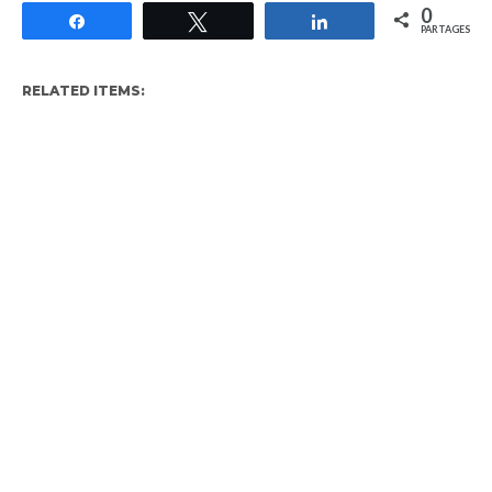
0
Partagez
Tweetez
Partagez
PARTAGES
RELATED ITEMS: