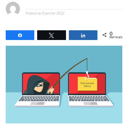
By
Posted on
9 janvier 2022
0
Partagez
Tweetez
Partagez
PARTAGES