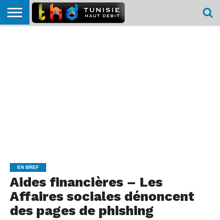
HOME
L’ACTUTHD
EN
PODCASTS
TEST
COMPARATIF
CARTE DE
CONTACT
BREF
DÉBIT
DÉBIT
COUVERTURE
MOBILE
MOBILE
EN BREF
Aides financières – Les
Affaires sociales dénoncent
des pages de phishing