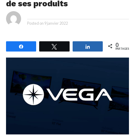
de ses produits
By
Posted on
9 janvier 2022
0
Partagez
Tweetez
Partagez
PARTAGES