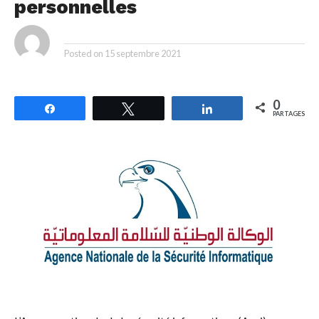
personnelles
By
Posted on
15 septembre 2021
0
Partagez
Tweetez
Partagez
PARTAGES