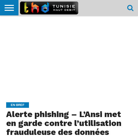
HOME
L’ACTUTHD
EN
PODCASTS
TEST
COMPARATIF
CARTE DE
CONTACT
BREF
DÉBIT
DÉBIT
COUVERTURE
MOBILE
MOBILE
EN BREF
Alerte phishing – L’Ansi met
en garde contre l’utilisation
frauduleuse des données