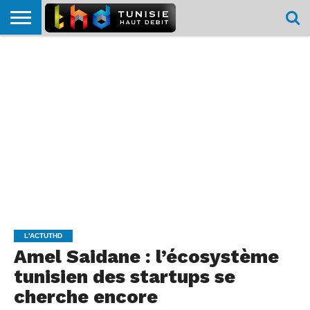
HOME
L’ACTUTHD
EN
PODCASTS
TEST
COMPARATIF
CARTE DE
CONTACT
BREF
DÉBIT
DÉBIT
COUVERTURE
MOBILE
MOBILE
L'ACTUTHD
Amel Saidane : l’écosystème
tunisien des startups se
cherche encore