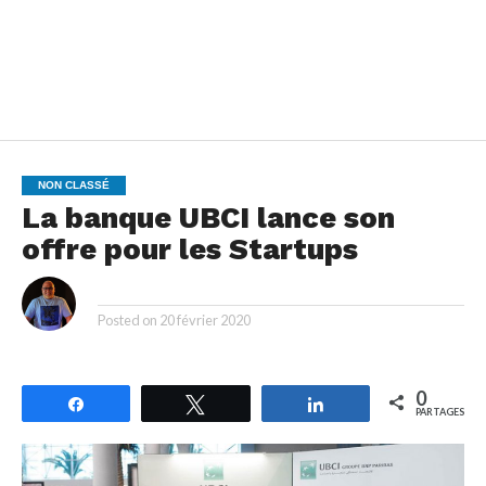
NON CLASSÉ
La banque UBCI lance son
offre pour les Startups
By
Posted on
20 février 2020
0
Partagez
Tweetez
Partagez
PARTAGES