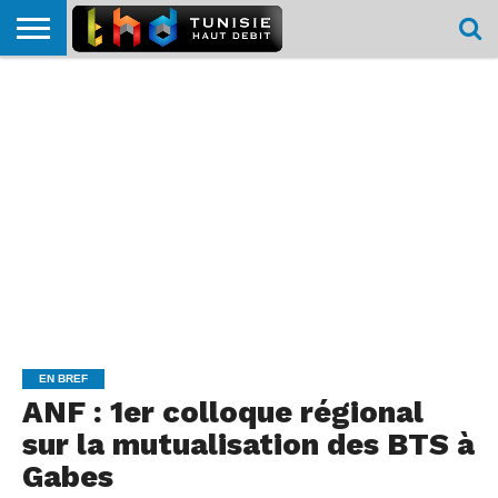
HOME
L’ACTUTHD
EN
PODCASTS
TEST
COMPARATIF
CARTE DE
CONTACT
BREF
DÉBIT
DÉBIT
COUVERTURE
MOBILE
MOBILE
EN BREF
ANF : 1er colloque régional
sur la mutualisation des BTS à
Gabes