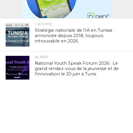
L'ACTUTHD
Stratégie nationale de l’IA en Tunisie :
annoncée depuis 2018, toujours
introuvable en 2026
EN BREF
National Youth Speak Forum 2026 : Le
grand rendez-vous de la jeunesse et de
l’innovation le 20 juin à Tunis
L'ACTUTHD
Rapport UIT 2025 : En Tunisie, un forfait
Internet mobile de 5 Go représente
1,53 % du Revenu National Brut par
habitant par mois
EN BREF
Marc Murtra : «La souveraineté