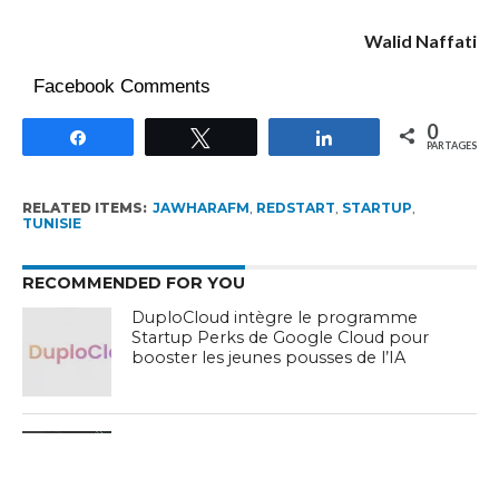
Walid Naffati
Facebook Comments
0
Partagez
Tweetez
Partagez
PARTAGES
RELATED ITEMS:
JAWHARAFM
,
REDSTART
,
STARTUP
,
TUNISIE
RECOMMENDED FOR YOU
DuploCloud intègre le programme
Startup Perks de Google Cloud pour
booster les jeunes pousses de l’IA
5G en Tunisie : 20 % de débit médian en
moins pour l’ensemble des utilisateurs,
la 4G seule recule de 28 %