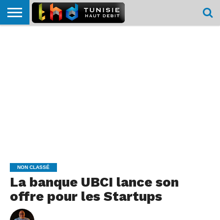
HOME
L’ACTUTHD
EN
PODCASTS
TEST
COMPARATIF
CARTE DE
CONTACT
BREF
DÉBIT
DÉBIT
COUVERTURE
MOBILE
MOBILE
NON CLASSÉ
La banque UBCI lance son
offre pour les Startups
By