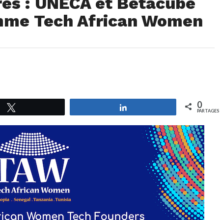
res : UNECA et Betacube
amme Tech African Women
0
Tweetez
Partagez
PARTAGES