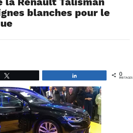
e la Renault Talisman
ignes blanches pour le
que
0
Tweetez
Partagez
PARTAGES