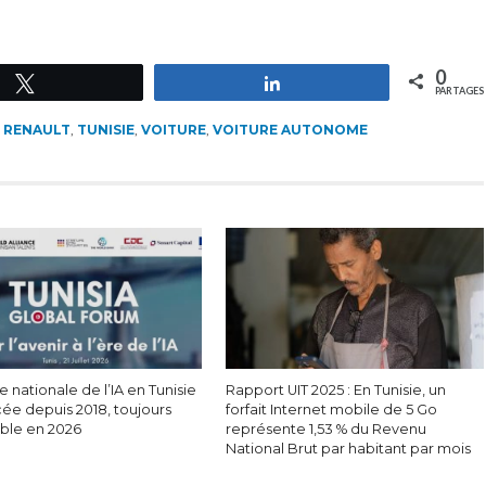
0
Tweetez
Partagez
PARTAGES
,
RENAULT
,
TUNISIE
,
VOITURE
,
VOITURE AUTONOME
e nationale de l’IA en Tunisie
Rapport UIT 2025 : En Tunisie, un
cée depuis 2018, toujours
forfait Internet mobile de 5 Go
able en 2026
représente 1,53 % du Revenu
National Brut par habitant par mois