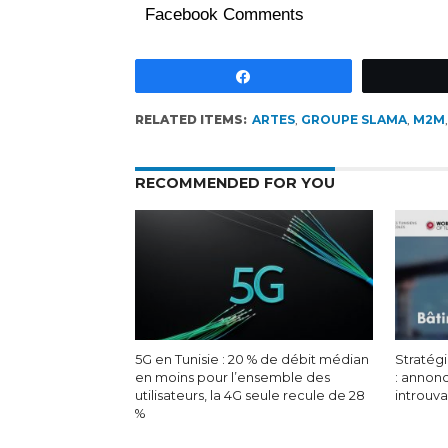
Facebook Comments
Partagez
RELATED ITEMS:
ARTES
,
GROUPE SLAMA
,
M2M
RECOMMENDED FOR YOU
5G en Tunisie : 20 % de débit médian
Stratégi
en moins pour l’ensemble des
: annon
utilisateurs, la 4G seule recule de 28
introuv
%