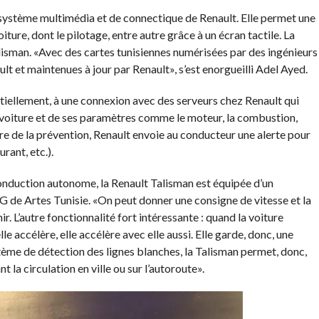
 système multimédia et de connectique de Renault. Elle permet une
oiture, dont le pilotage, entre autre grâce à un écran tactile. La
lisman. «Avec des cartes tunisiennes numérisées par des ingénieurs
ult et maintenues à jour par Renault», s’est enorgueilli Adel Ayed.
iellement, à une connexion avec des serveurs chez Renault qui
a voiture et de ses paramètres comme le moteur, la combustion,
adre de la prévention, Renault envoie au conducteur une alerte pour
ant, etc.).
 conduction autonome, la Renault Talisman est équipée d’un
DG de Artes Tunisie. «On peut donner une consigne de vitesse et la
r. L’autre fonctionnalité fort intéressante : quand la voiture
lle accélère, elle accélère avec elle aussi. Elle garde, donc, une
tème de détection des lignes blanches, la Talisman permet, donc,
 la circulation en ville ou sur l’autoroute».