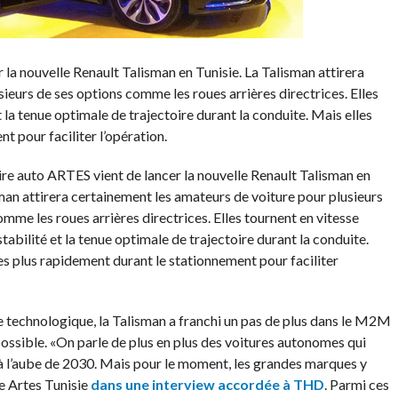
la nouvelle Renault Talisman en Tunisie. La Talisman attirera
ieurs de ses options comme les roues arrières directrices. Elles
t la tenue optimale de trajectoire durant la conduite. Mais elles
t pour faciliter l’opération.
re auto ARTES vient de lancer la nouvelle Renault Talisman en
sman attirera certainement les amateurs de voiture pour plusieurs
mme les roues arrières directrices. Elles tournent en vitesse
tabilité et la tenue optimale de trajectoire durant la conduite.
es plus rapidement durant le stationnement pour faciliter
e technologique, la Talisman a franchi un pas de plus dans le M2M
possible. «On parle de plus en plus des voitures autonomes qui
a à l’aube de 2030. Mais pour le moment, les grandes marques y
e Artes Tunisie
dans une interview accordée à THD
. Parmi ces