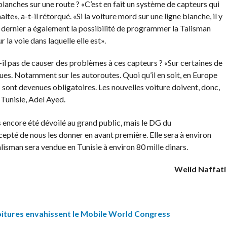
lanches sur une route ? «C’est en fait un système de capteurs qui
lte», a-t-il rétorqué. «Si la voiture mord sur une ligne blanche, il y
e dernier a également la possibilité de programmer la Talisman
la voie dans laquelle elle est».
t-il pas de causer des problèmes à ces capteurs ? «Sur certaines de
nues. Notamment sur les autoroutes. Quoi qu’il en soit, en Europe
sont devenues obligatoires. Les nouvelles voiture doivent, donc,
 Tunisie, Adel Ayed.
as encore été dévoilé au grand public, mais le DG du
cepté de nous les donner en avant première. Elle sera à environ
alisman sera vendue en Tunisie à environ 80 mille dinars.
Welid Naffati
oitures envahissent le Mobile World Congress