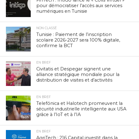
FinTech : IntiGo lance le « Colis Virtuel »
pour démocratiser l’accès aux services
numériques en Tunisie
NON CLASSÉ
Tunisie : Paiement de l’inscription
scolaire 2026-2027 sera 100% digitale,
confirme la BCT
EN BREF
Civitatis et Despegar signent une
alliance stratégique mondiale pour la
distribution de visites et d’activités
EN BREF
Telefónica et Halotech promeuvent la
sécurité industrielle intelligente aux USA
grâce à l’IoT et à l’IA
EN BREF
AgriTech : 216 Capital investit dans la