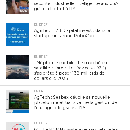
sécurité industrielle intelligente aux USA
grâce à l’IoT et à l’IA
EN BREF
AgriTech : 216 Capital investit dans la
startup tunisienne RoboCare
EN BREF
Téléphonie mobile : Le marché du
satellite « Direct-to-Device » (D2D)
s’apprête à peser 138 milliards de
dollars d’ici 2035
EN BREF
AgTech : Seabex dévoile sa nouvelle
plateforme et transforme la gestion de
l’eau agricole grâce à l’IA
EN BREF
6G : La NGMN insiste à ne pas refaire les