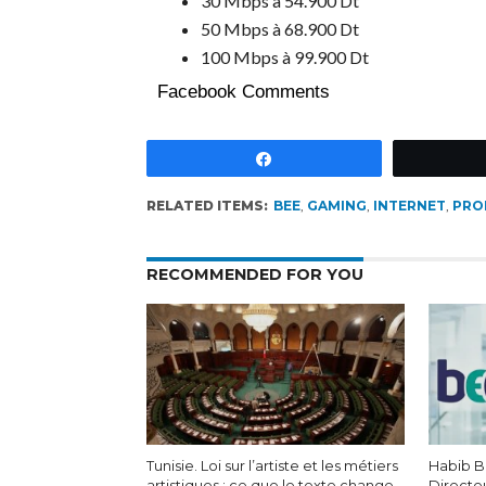
30 Mbps à 54.900 Dt
50 Mbps à 68.900 Dt
100 Mbps à 99.900 Dt
Facebook Comments
Partagez
RELATED ITEMS:
BEE
,
GAMING
,
INTERNET
,
PRO
RECOMMENDED FOR YOU
Tunisie. Loi sur l’artiste et les métiers
Habib 
artistiques : ce que le texte change
Directe