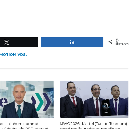
0
Tweetez
Partagez
PARTAGES
MOTION
,
VDSL
Ben Lallahom nommé
MWC 2026 : Mattel (Tunisie Telecom)
ur Général de BEE Internet
sacré meilleur réseau mobile en