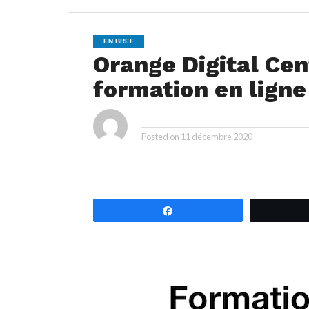
EN BREF
Orange Digital Cen
formation en ligne
ya
By
Posted on
11 décembre 2020
Partagez