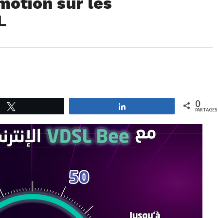
motion sur les
L
0
Tweetez
Partagez
PARTAGES