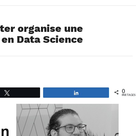
ter organise une
 en Data Science
0
Tweetez
Partagez
PARTAGES