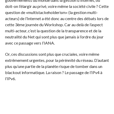
gouvernements du monde dans la gestion d’Internet, ou
doit-on l’élargir au privé, voire même la société civile ? Cette
question de «multistackeholderism» (la gestion multi-
acteurs) de l’Internet a été donc au centre des débats lors de
cette 3ème journée du Workshop. Car au delà de l’aspect
multi-acteur, c’est la question de la transparence et de la
neutralité du Net qui sont plus que jamais à l’ordre du jour
avec ce passage vers l’IANA.
Or, ces discussions sont plus que cruciales, voire même
extrêmement urgentes, pour la pérénnité du réseau. D’autant
plus qu’une partie de la planète risque de tomber dans un
blackout informatique. La raison ? Le passage de l’IPv4 à
l’IPv6.
En effet, le stock des adresses IPv4 libres dans le monde a
été entièrement consommé. Or, le boom dans les
Smartphones et la multiplication des connexions 3G/4G -au
point de relier des voitures, de l’électroménagers ou même