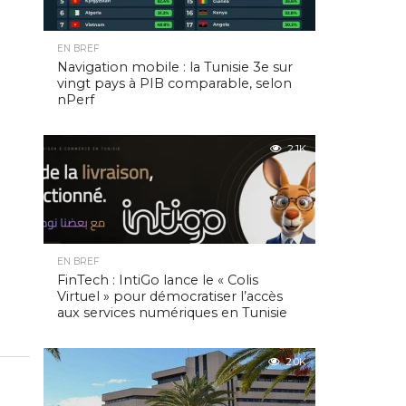
EN BREF
Navigation mobile : la Tunisie 3e sur
vingt pays à PIB comparable, selon
nPerf
2.1K
EN BREF
FinTech : IntiGo lance le « Colis
Virtuel » pour démocratiser l’accès
aux services numériques en Tunisie
2.0K