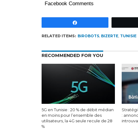
Facebook Comments
Partagez
RELATED ITEMS:
BIROBOTS
,
BIZERTE
,
TUNISIE
RECOMMENDED FOR YOU
5G en Tunisie : 20 % de débit médian
Stratégi
en moins pour l’ensemble des
: annon
utilisateurs, la 4G seule recule de 28
introuv
%