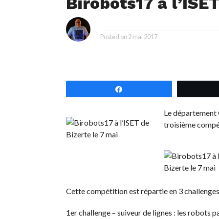
Birobots17 à l’ISET
i
By
Posted on
2 mai 2017
Partagez
Le département G
troisième compé
Cette compétition est répartie en 3 challenges
1er challenge – suiveur de lignes : les robots p