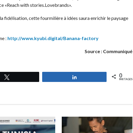
ence «Reach with stories.Lovebrands».
a fidélisation, cette fourmilière à idées saura enrichir le paysage
ne :
http://www.kyubi.digital/Banana-factory
Source : Communiqué
0
Tweetez
Partagez
PARTAGES