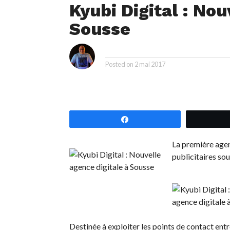
Kyubi Digital : Nou
Sousse
i
By
Posted on
2 mai 2017
Partagez
La première agenc
publicitaires sou
Destinée à exploiter les points de contact en