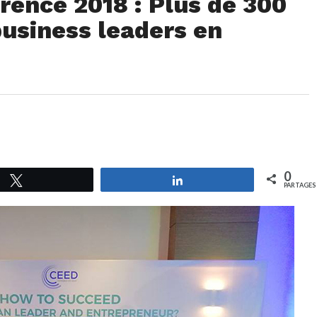
rence 2018 : Plus de 300
business leaders en
0
Tweetez
Partagez
PARTAGES