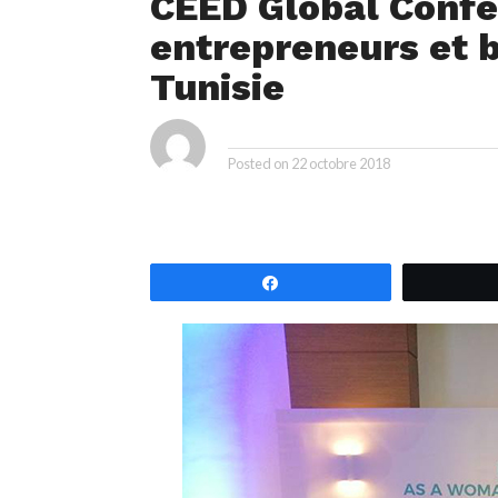
CEED Global Confe
entrepreneurs et 
Tunisie
By
Posted on
22 octobre 2018
Partagez