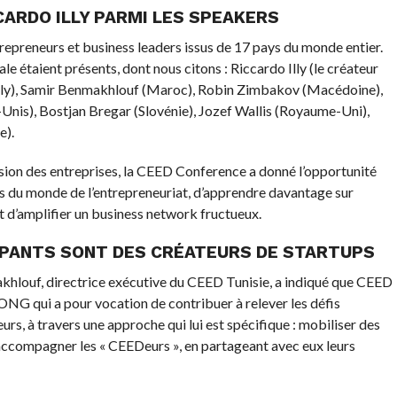
CARDO ILLY PARMI LES SPEAKERS
repreneurs et business leaders issus de 17 pays du monde entier.
 étaient présents, dont nous citons : Riccardo Illy (le créateur
 Illy), Samir Benmakhlouf (Maroc), Robin Zimbakov (Macédoine),
Unis), Bostjan Bregar (Slovénie), Jozef Wallis (Royaume-Uni),
e).
nsion des entreprises, la CEED Conference a donné l’opportunité
tés du monde de l’entrepreneuriat, d’apprendre davantage sur
t d’amplifier un business network fructueux.
CIPANTS SONT DES CRÉATEURS DE STARTUPS
hlouf, directrice exécutive du CEED Tunisie, a indiqué que CEED
e ONG qui a pour vocation de contribuer à relever les défis
rs, à travers une approche qui lui est spécifique : mobiliser des
accompagner les « CEEDeurs », en partageant avec eux leurs