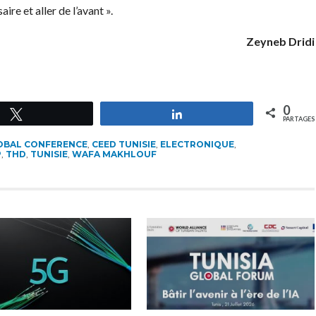
re et aller de l’avant ».
Zeyneb Dridi
0
Tweetez
Partagez
PARTAGES
OBAL CONFERENCE
,
CEED TUNISIE
,
ELECTRONIQUE
,
P
,
THD
,
TUNISIE
,
WAFA MAKHLOUF