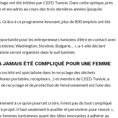
tage ont été initiées par CEED Tunisie. Dans cette optique, près
 et encadrés au cours des trois dernières années (jusqu’en
s. Grâce à ce programme innovant, plus de 800 emplois ont été
portunité pour les entrepreneurs tunisiens d’être en contact avec
cédoine, Washington, Slovénie, Bulgarie… », a-t-elle déclaré
isie seront organisés dans le sud tunisien.
’A JAMAIS ÉTÉ COMPLIQUÉ POUR UNE FEMME
a société est spécialisée dans le recyclage des déchets
éphones portables, récepteurs…) et membre de CEED Tunisie, a
e de recyclage et de protection de l’environnement est l’une des
irement à ce qu’on pourrait croire, il n’est pas du tout compliqué
projet. Il faut seulement travailler et persévérer pour réussir »,
 les femmes tunisiennes ayant des idées innovantes à adhérer au