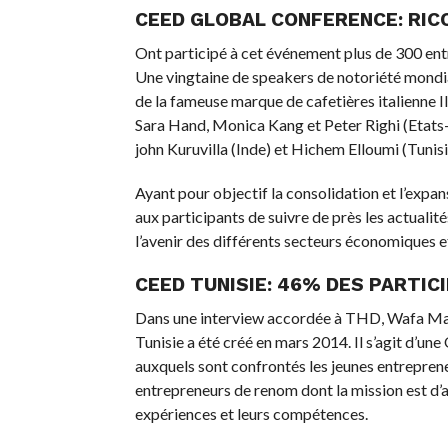
CEED GLOBAL CONFERENCE: RIC
Ont participé à cet événement plus de 300 ent
Une vingtaine de speakers de notoriété mondiale
de la fameuse marque de cafetières italienne
Sara Hand, Monica Kang et Peter Righi (Etats-
john Kuruvilla (Inde) et Hichem Elloumi (Tunisi
Ayant pour objectif la consolidation et l’expa
aux participants de suivre de près les actuali
l’avenir des différents secteurs économiques e
CEED TUNISIE: 46% DES PARTI
Dans une interview accordée à THD, Wafa Mak
Tunisie a été créé en mars 2014. Il s’agit d’un
auxquels sont confrontés les jeunes entrepreneu
entrepreneurs de renom dont la mission est d’
expériences et leurs compétences.