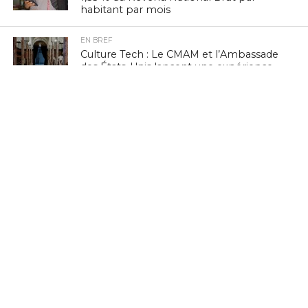
habitant par mois
EN BREF
Culture Tech : Le CMAM et l’Ambassade
des États-Unis lancent une expérience
VR/XR immersive à Ennejma Ezzahra
EN BREF
Zenith Technology, LEADER en Tunisie,
présente ses solutions photovoltaïques
au BIG 5 Green Africa 2026
EN BREF
Navigation mobile : la Tunisie 3e sur
vingt pays à PIB comparable, selon
nPerf
EN BREF
FinTech : IntiGo lance le « Colis Virtuel »
pour démocratiser l’accès aux services