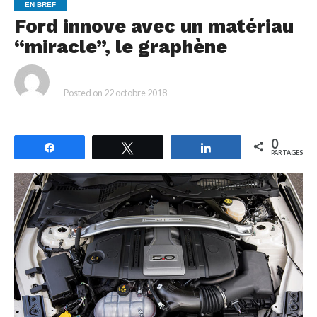
EN BREF
Ford innove avec un matériau
“miracle”, le graphène
By
Posted on
22 octobre 2018
0
Partagez
Tweetez
Partagez
PARTAGES