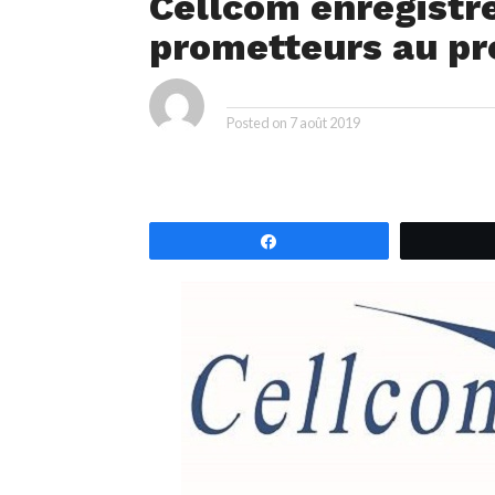
Cellcom enregistre
prometteurs au pr
ya
By
Posted on
7 août 2019
Partagez