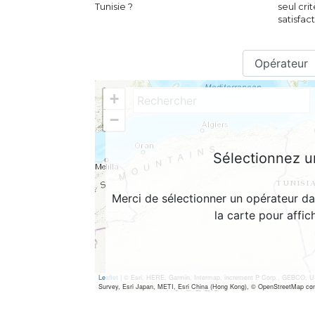
Tunisie ?
seul cri
satisfac