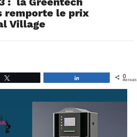
3 : la Greentech
 remporte le prix
l Village
0
Tweetez
Partagez
PARTAGES