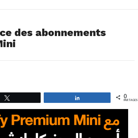
nce des abonnements
ini
0
Tweetez
Partagez
PARTAGES