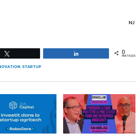
NJ
0
Tweetez
Partagez
PARTAGES
NOVATION
,
STARTUP