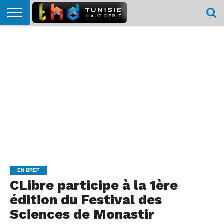
HOME
L’ACTUTHD
EN
PODCASTS
TEST
COMPARATIF
CARTE DE
CONTACT
BREF
DÉBIT
DÉBIT
COUVERTURE
MOBILE
MOBILE
EN BREF
CLibre participe à la 1ère
édition du Festival des
Sciences de Monastir