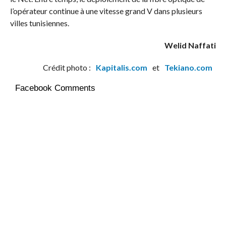
l’opérateur continue à une vitesse grand V dans plusieurs
villes tunisiennes.
Welid Naffati
Crédit photo :
Kapitalis.com
et
Tekiano.com
Facebook Comments
0
Partagez
Tweetez
Partagez
PARTAGES
RELATED ITEMS:
CLOUD
,
ENTREPRISE
,
HP
,
OOREDOO
,
TUNISIE
RECOMMENDED FOR YOU
5G en Tunisie : 20 % de débit médian
en moins pour l’ensemble des
utilisateurs, la 4G seule recule de 28 %