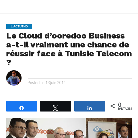
L'ACTUTHD
Le Cloud d’ooredoo Business
a-t-il vraiment une chance de
réussir face à Tunisie Telecom
?
By
Posted on
13 juin 2014
0
Partagez
Tweetez
Partagez
PARTAGES