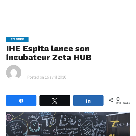
EN BREF
IHE Espita lance son
incubateur Zeta HUB
By
Posted on
16 avril 2018
0
Partagez
Tweetez
Partagez
PARTAGES