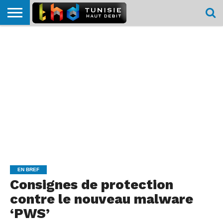
HOME
L’ACTUTHD
EN
PODCASTS
TEST
COMPARATIF
CARTE DE
CONTACT
BREF
DÉBIT
DÉBIT
COUVERTURE
MOBILE
MOBILE
EN BREF
Consignes de protection
contre le nouveau malware
‘PWS’