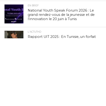
EN BREF
National Youth Speak Forum 2026 : Le
grand rendez-vous de la jeunesse et de
l’innovation le 20 juin à Tunis
L'ACTUTHD
Rapport UIT 2025 : En Tunisie, un forfait
Internet mobile de 5 Go représente
1,53 % du Revenu National Brut par
habitant par mois
EN BREF
Marc Murtra : «La souveraineté
européenne exige de simplifier la
réglementation, de développer nos
propres technologies et d’accepter le
risque d’échec»
EN BREF
Zenith Technology, LEADER en Tunisie,
présente ses solutions photovoltaïques
au BIG 5 Green Africa 2026