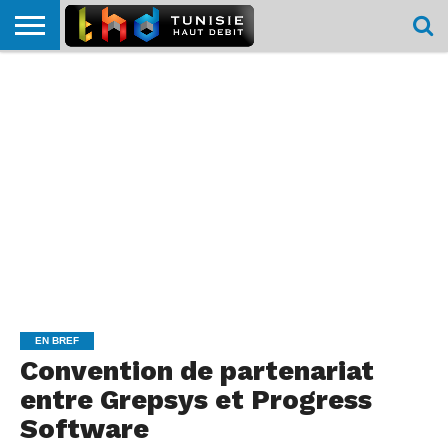
HOME
L’ACTUTHD
EN
PODCASTS
TEST
COMPARATIF
CARTE DE
CONTACT
BREF
DÉBIT
DÉBIT
COUVERTURE
MOBILE
MOBILE
EN BREF
Convention de partenariat
entre Grepsys et Progress
Software