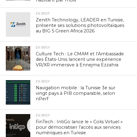
habitant par mois
EN BREF
Zenith Technology, LEADER en Tunisie,
présente ses solutions photovoltaïques
au BIG 5 Green Africa 2026
EN BREF
Culture Tech : Le CMAM et l’Ambassade
des États-Unis lancent une expérience
VR/XR immersive à Ennejma Ezzahra
EN BREF
Navigation mobile : la Tunisie 3e sur
vingt pays à PIB comparable, selon
nPerf
EN BREF
FinTech : IntiGo lance le « Colis Virtuel »
pour démocratiser l’accès aux services
numériques en Tunisie