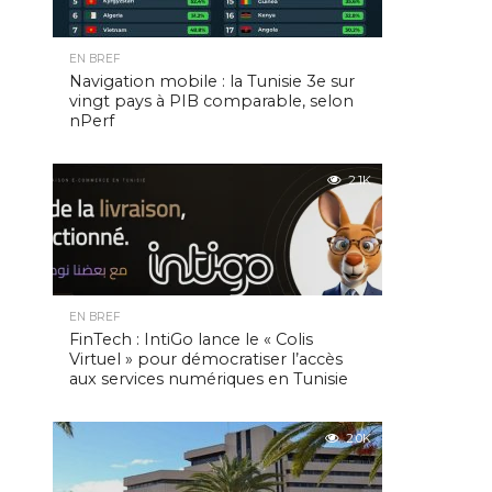
EN BREF
Navigation mobile : la Tunisie 3e sur
vingt pays à PIB comparable, selon
nPerf
2.1K
EN BREF
FinTech : IntiGo lance le « Colis
Virtuel » pour démocratiser l’accès
aux services numériques en Tunisie
2.0K