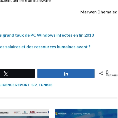
cachent derrière un maleware.
Marwen Dhemaied
us grand taux de PC Windows infectés en fin 2013
 des salaires et des ressources humaines avant ?
0
Tweetez
Partagez
PARTAGES
LLIGENCE REPORT
,
SIR
,
TUNISIE