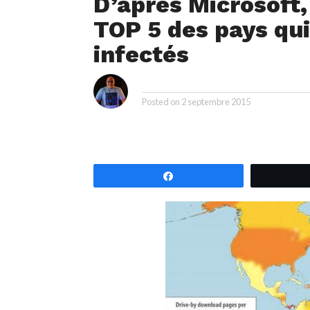
D’après Microsoft, 
TOP 5 des pays qui
infectés
i
By
Posted on
2 septembre 2015
Partagez