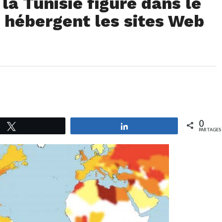
la Tunisie figure dans le
 hébergent les sites Web
0
Tweetez
Partagez
PARTAGES