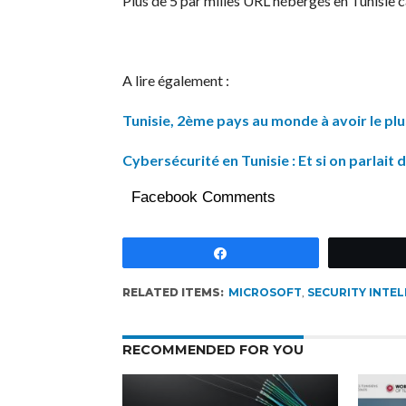
Plus de 5 par milles URL hébergés en Tunisie 
A lire également :
Tunisie, 2ème pays au monde à avoir le pl
Cybersécurité en Tunisie : Et si on parlait
Facebook Comments
Partagez
RELATED ITEMS:
MICROSOFT
,
SECURITY INTE
RECOMMENDED FOR YOU