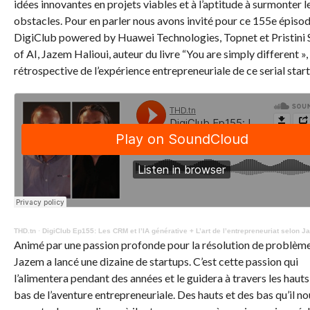
idées innovantes en projets viables et à l’aptitude à surmonter l
obstacles.
Pour en parler nous avons invité pour ce 155e épiso
DigiClub
powered
by Huawei Technologies,
Topnet
et
Pristini
of AI,
Jazem
Halioui
, auteur du livre “
You
are
simply
different
»,
rétrospective de l’expérience entrepreneuriale de ce
serial
start
THD.tn
·
DigiClub Ep155: Les CRM et l’IA générative + L’art de l’entrepreneuriat selon J
Animé par une passion profonde pour la résolution de problème
Jazem
a lancé une dizaine de
startups
.
C’est cette passion qui
l’alimentera pendant des années et le guidera à travers les hauts 
bas de l’aventure entrepreneuriale.
Des hauts et des bas qu’il no