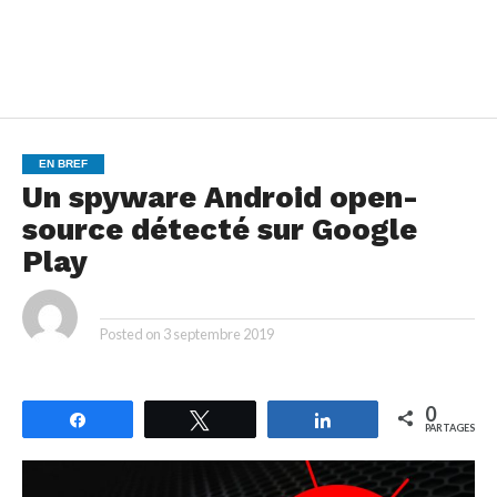
EN BREF
Un spyware Android open-
source détecté sur Google
Play
By
Posted on
3 septembre 2019
0
Partagez
Tweetez
Partagez
PARTAGES