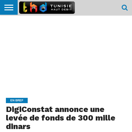
HOME
L’ACTUTHD
EN
PODCASTS
TEST
COMPARATIF
CARTE DE
CONTACT
BREF
DÉBIT
DÉBIT
COUVERTURE
MOBILE
MOBILE
EN BREF
DigiConstat annonce une
levée de fonds de 300 mille
dinars