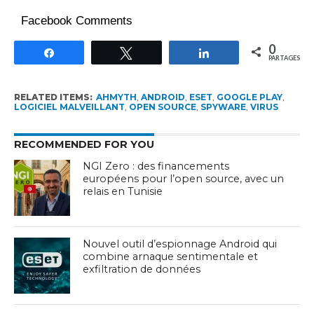
Facebook Comments
0
Partagez
Tweetez
Partagez
PARTAGES
RELATED ITEMS:
AHMYTH
,
ANDROID
,
ESET
,
GOOGLE PLAY
,
LOGICIEL MALVEILLANT
,
OPEN SOURCE
,
SPYWARE
,
VIRUS
RECOMMENDED FOR YOU
NGI Zero : des financements
européens pour l’open source, avec un
relais en Tunisie
Nouvel outil d’espionnage Android qui
combine arnaque sentimentale et
exfiltration de données