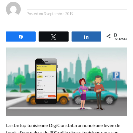
By
Posted on
3 septembre 2019
0
Partagez
Tweetez
Partagez
PARTAGES
La startup tunisienne DigiConstat a annoncé une levée de
fonds d’une valeur de 300 mille dinars tunisiens pour son