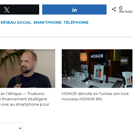
0
Tweetez
Partagez
PARTAGES
,
RÉSEAU SOCIAL
,
SMARTPHONE
,
TÉLÉPHONIE
r l’Afrique — Trustonic :
HONOR dévoile en Tunisie son tout
e financement intelligent
nouveau HONOR X9c
a voie au smartphone pour