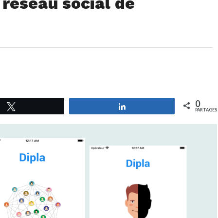
 réseau social de
0
Tweetez
Partagez
PARTAGES