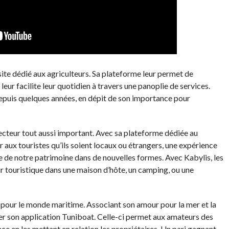
te dédié aux agriculteurs. Sa plateforme leur permet de
ur facilite leur quotidien à travers une panoplie de services.
 depuis quelques années, en dépit de son importance pour
ecteur tout aussi important. Avec sa plateforme dédiée au
ir aux touristes qu’ils soient locaux ou étrangers, une expérience
e de notre patrimoine dans de nouvelles formes. Avec Kabylis, les
our touristique dans une maison d’hôte, un camping, ou une
n pour le monde maritime. Associant son amour pour la mer et la
nter son application Tuniboat. Celle-ci permet aux amateurs des
nce en les mettant en relation les propriétaires. Un pari gagnant-