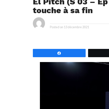
El Pitch (S 03 – Ep 
touche à sa fin
ya
By
Posted on
13 décembre 2021
Partagez