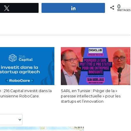
0
Tweetez
Partagez
PARTAGES
 : 216 Capital investit dans la
SARL en Tunisie : Piège de la «
 tunisienne RoboCare
paresse intellectuelle » pour les
startups et l’innovation