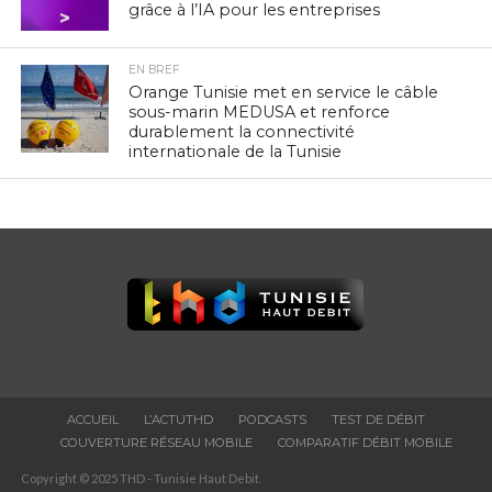
grâce à l’IA pour les entreprises
EN BREF
Orange Tunisie met en service le câble
sous-marin MEDUSA et renforce
durablement la connectivité
internationale de la Tunisie
ACCUEIL
L’ACTUTHD
PODCASTS
TEST DE DÉBIT
COUVERTURE RÉSEAU MOBILE
COMPARATIF DÉBIT MOBILE
Copyright © 2025 THD - Tunisie Haut Debit.