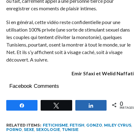
ou fait, carrément appel à une personne tierce pour
enregistrer ces moments de plaisir intimes.
Si en général, cette vidéo reste confidentielle pour une
utilisation 100% privée (une sorte de stimulant sexuel dans
les couples qui tentent d’éviter la monotonie), quelques
Tunisiens, pourtant, osent la montrer à tout le monde, sur le
Net. Et ils s’y affichent soit à visage caché, soit à visage
découvert. A suivre.
Emir Sfaxi et Welid Naffati
Facebook Comments
0
Partagez
Tweetez
Partagez
PARTAGES
RELATED ITEMS:
FETICHISME
,
FETISH
,
GONZO
,
MILEY CYRUS
,
PORNO
,
SEXE
,
SEXOLOGIE
,
TUNISIE