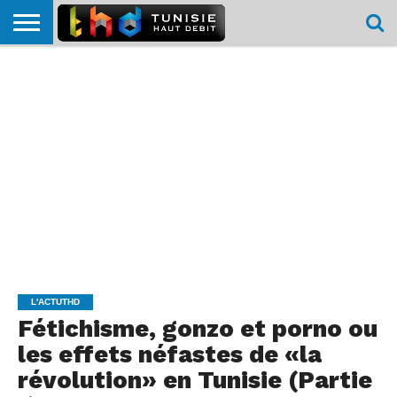
HOME
L’ACTUTHD
EN
PODCASTS
TEST
COMPARATIF
CARTE DE
CONTACT
BREF
DÉBIT
DÉBIT
COUVERTURE
MOBILE
MOBILE
L'ACTUTHD
Fétichisme, gonzo et porno ou
les effets néfastes de «la
révolution» en Tunisie (Partie