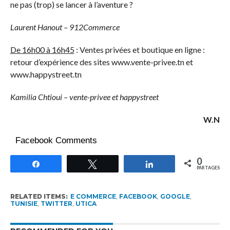
ne pas (trop) se lancer à l’aventure ?
Laurent Hanout – 912Commerce
De 16h00 à 16h45
: Ventes privées et boutique en ligne :
retour d’expérience des sites www.vente-privee.tn et
www.happystreet.tn
Kamilia Chtioui – vente-privee et happystreet
W.N
Facebook Comments
0
Partagez
Tweetez
Partagez
PARTAGES
RELATED ITEMS:
E COMMERCE
,
FACEBOOK
,
GOOGLE
,
TUNISIE
,
TWITTER
,
UTICA