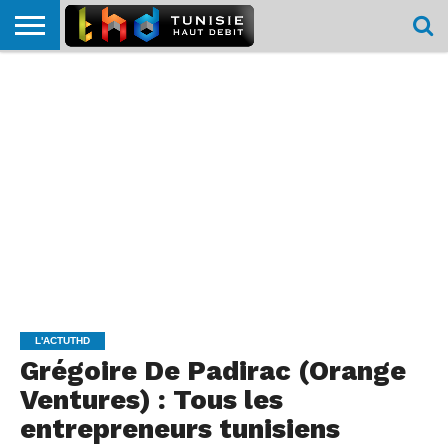
HOME
L’ACTUTHD
EN
PODCASTS
TEST
COMPARATIF
CARTE DE
CONTACT
BREF
DÉBIT
DÉBIT
COUVERTURE
MOBILE
MOBILE
L'ACTUTHD
Grégoire De Padirac (Orange
Ventures) : Tous les
entrepreneurs tunisiens