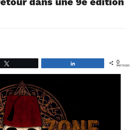
etour dans une 9e édition
0
Tweetez
Partagez
PARTAGES