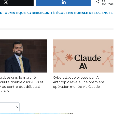
0
Tweetez
Partagez
PARTAGES
INFORMATIQUE
,
CYBERSECURITÉ
,
ÉCOLE NATIONALE DES SCIENCES
arabes unis: le marché
Cyberattaque pilotée par IA :
urité double d’ici 2030 et
Anthropic révèle une première
IA au centre des débats à
opération menée via Claude
c 2026