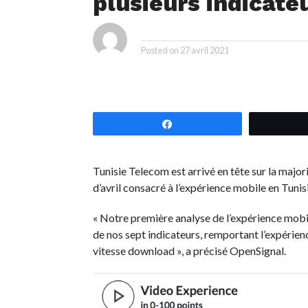
plusieurs indicate
ya
By
Posted on
27 avril 2021
Partagez
Tunisie Telecom est arrivé en tête sur la majo
d’avril consacré à l’expérience mobile en Tunisi
« Notre première analyse de l’expérience mobil
de nos sept indicateurs, remportant l’expérienc
vitesse download », a précisé OpenSignal.