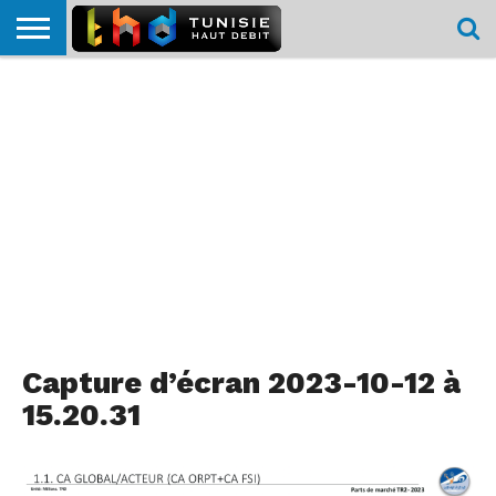
HOME
L’ACTUTHD
EN
PODCASTS
TEST
COMPARATIF
CARTE DE
CONTACT
BREF
DÉBIT
DÉBIT
COUVERTURE
MOBILE
MOBILE
Capture d’écran 2023-10-12 à
15.20.31