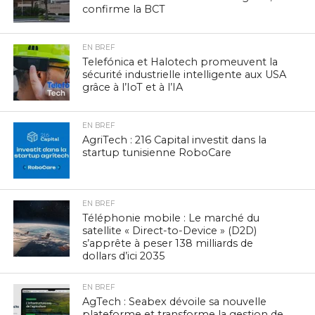
confirme la BCT
EN BREF
Telefónica et Halotech promeuvent la
sécurité industrielle intelligente aux USA
grâce à l’IoT et à l’IA
EN BREF
AgriTech : 216 Capital investit dans la
startup tunisienne RoboCare
EN BREF
Téléphonie mobile : Le marché du
satellite « Direct-to-Device » (D2D)
s’apprête à peser 138 milliards de
dollars d’ici 2035
EN BREF
AgTech : Seabex dévoile sa nouvelle
plateforme et transforme la gestion de