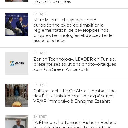
habitant par mois
EN BREF
Marc Murtra : «La souveraineté
européenne exige de simplifier la
réglementation, de développer nos
propres technologies et d’accepter le
risque d’échec»
EN BREF
Zenith Technology, LEADER en Tunisie,
présente ses solutions photovoltaïques
au BIG 5 Green Africa 2026
EN BREF
Culture Tech : Le CMAM et l’Ambassade
des États-Unis lancent une expérience
VR/XR immersive à Ennejma Ezzahra
EN BREF
IA Éthique : Le Tunisien Hichem Besbes
rejoint le réseau mondial d’experts de