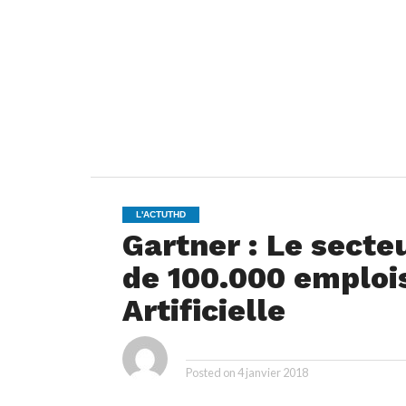
L'ACTUTHD
Gartner : Le secteu
de 100.000 emplois
Artificielle
ya
By
Posted on
4 janvier 2018