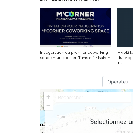
RECOMMENDED FOR YOU
Inauguration du premier coworking
Hive12 
space municipal en Tunisie à Msaken
du prog
it »