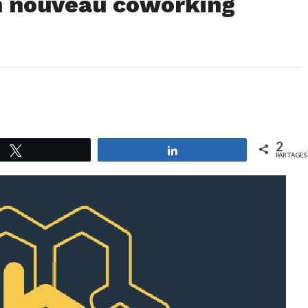
n nouveau coworking
2
Tweetez
Partagez
PARTAGES