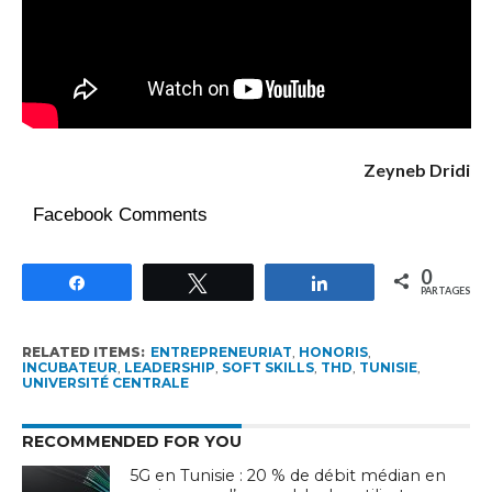
Zeyneb Dridi
Facebook Comments
0
Partagez
Tweetez
Partagez
PARTAGES
RELATED ITEMS:
ENTREPRENEURIAT
,
HONORIS
,
INCUBATEUR
,
LEADERSHIP
,
SOFT SKILLS
,
THD
,
TUNISIE
,
UNIVERSITÉ CENTRALE
RECOMMENDED FOR YOU
5G en Tunisie : 20 % de débit médian en