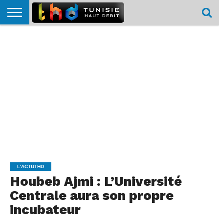
HOME
L’ACTUTHD
EN
PODCASTS
TEST
COMPARATIF
CARTE DE
CONTACT
BREF
DÉBIT
DÉBIT
COUVERTURE
MOBILE
MOBILE
L'ACTUTHD
Houbeb Ajmi : L’Université
Centrale aura son propre
incubateur