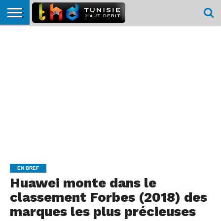
HOME
L’ACTUTHD
EN
PODCASTS
TEST
COMPARATIF
CARTE DE
CONTACT
BREF
DÉBIT
DÉBIT
COUVERTURE
MOBILE
MOBILE
EN BREF
Huawei monte dans le
classement Forbes (2018) des
marques les plus précieuses