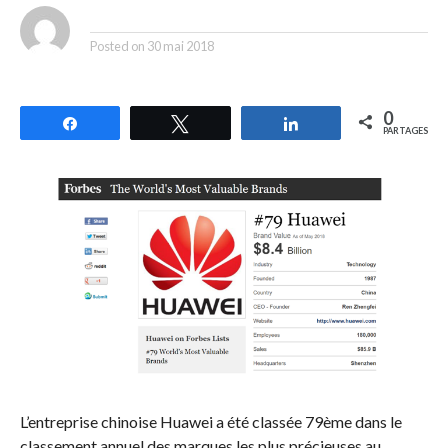
By
Posted on
30 mai 2018
0
Partagez
Tweetez
Partagez
PARTAGES
L’entreprise chinoise Huawei a été classée 79ème dans le
classement annuel des marques les plus précieuses au