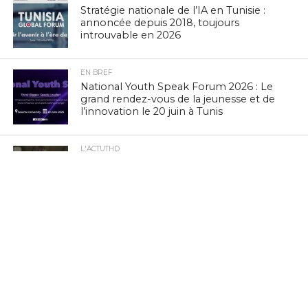
Stratégie nationale de l’IA en Tunisie :
annoncée depuis 2018, toujours
introuvable en 2026
EN BREF
National Youth Speak Forum 2026 : Le
grand rendez-vous de la jeunesse et de
l’innovation le 20 juin à Tunis
L'ACTUTHD
Rapport UIT 2025 : En Tunisie, un forfait
Internet mobile de 5 Go représente
1,53 % du Revenu National Brut par
habitant par mois
EN BREF
Marc Murtra : «La souveraineté
européenne exige de simplifier la
réglementation, de développer nos
propres technologies et d’accepter le
risque d’échec»