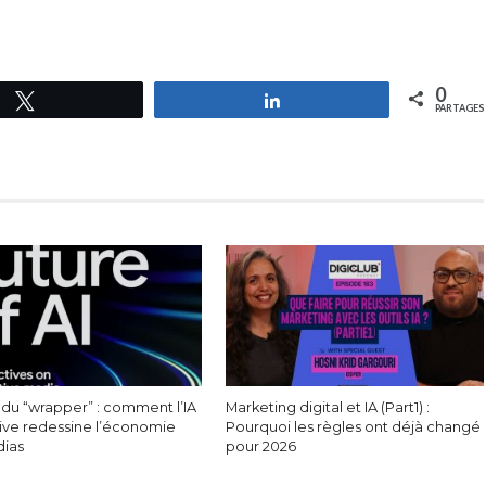
0
Tweetez
Partagez
PARTAGES
 du “wrapper” : comment l’IA
Marketing digital et IA (Part1) :
ive redessine l’économie
Pourquoi les règles ont déjà changé
ias
pour 2026