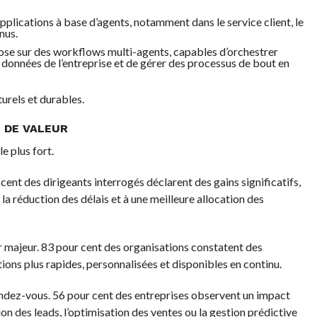
plications à base d’agents, notamment dans le service client, le
nus.
epose sur des workflows multi-agents, capables d’orchestrer
s données de l’entreprise et de gérer des processus de bout en
turels et durables.
S DE VALEUR
e plus fort.
 cent des dirigeants interrogés déclarent des gains significatifs,
à la réduction des délais et à une meilleure allocation des
er majeur. 83 pour cent des organisations constatent des
ions plus rapides, personnalisées et disponibles en continu.
ndez-vous. 56 pour cent des entreprises observent un impact
on des leads, l’optimisation des ventes ou la gestion prédictive