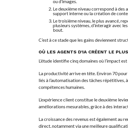
ou d’images.
Le deuxième niveau correspond à des ap
support interne ou la création de conte
Le troisième niveau, le plus avancé, r
plusieurs systèmes, d’interagir avec le
bout.
C’est à ce stade que les gains deviennent struc
OÙ LES AGENTS D’IA CRÉENT LE PLU
L’étude identifie cinq domaines où l’impact est l
La productivité arrive en tête. Environ 70 pour
liés à l’automatisation des tâches répétitives, 
compétences humaines.
L’expérience client constitue le deuxième levi
améliorations mesurables, grâce à des interact
La croissance des revenus est également au re
direct, notamment via une meilleure qualificati