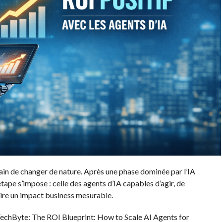
 train de changer de nature. Après une phase dominée par l’IA
étape s’impose : celle des agents d’IA capables d’agir, de
re un impact business mesurable.
TechByte: The ROI Blueprint: How to Scale AI Agents for