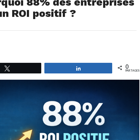
rquoi 88% des entreprises
n ROI positif ?
0
Tweetez
Partagez
PARTAGES