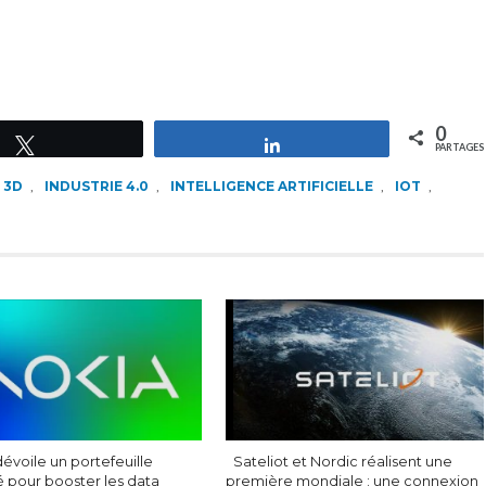
0
Tweetez
Partagez
PARTAGES
 3D
,
INDUSTRIE 4.0
,
INTELLIGENCE ARTIFICIELLE
,
IOT
,
évoile un portefeuille
Sateliot et Nordic réalisent une
é pour booster les data
première mondiale : une connexion