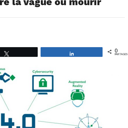
vre la vague ou mourir
0
Tweetez
Partagez
PARTAGES