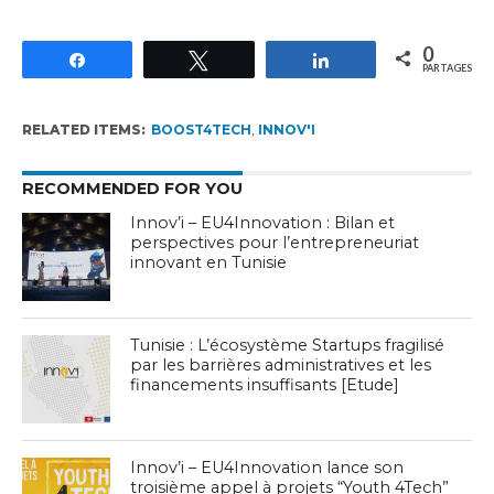
0
Partagez
Tweetez
Partagez
PARTAGES
RELATED ITEMS:
BOOST4TECH
,
INNOV'I
RECOMMENDED FOR YOU
Innov’i – EU4Innovation : Bilan et
perspectives pour l’entrepreneuriat
innovant en Tunisie
Tunisie : L’écosystème Startups fragilisé
par les barrières administratives et les
financements insuffisants [Etude]
Innov’i – EU4Innovation lance son
troisième appel à projets “Youth 4Tech”