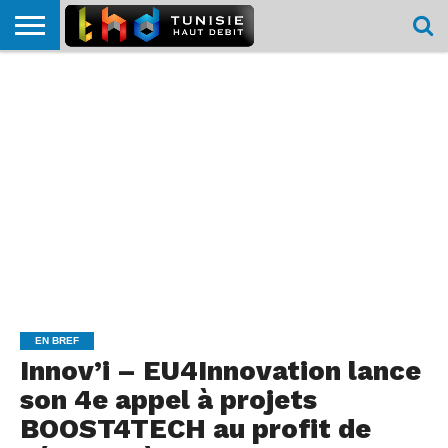
HOME
L’ACTUTHD
EN
PODCASTS
TEST
COMPARATIF
CARTE DE
CONTACT
BREF
DÉBIT
DÉBIT
COUVERTURE
MOBILE
MOBILE
EN BREF
Innov’i – EU4Innovation lance
son 4e appel à projets
BOOST4TECH au profit de