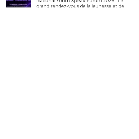
National Youth Speak Forum 2026 : Le
grand rendez-vous de la jeunesse et de
l’innovation le 20 juin à Tunis
L'ACTUTHD
Rapport UIT 2025 : En Tunisie, un forfait
Internet mobile de 5 Go représente
1,53 % du Revenu National Brut par
habitant par mois
EN BREF
Culture Tech : Le CMAM et l’Ambassade
des États-Unis lancent une expérience
VR/XR immersive à Ennejma Ezzahra
EN BREF
Zenith Technology, LEADER en Tunisie,
présente ses solutions photovoltaïques
au BIG 5 Green Africa 2026
EN BREF