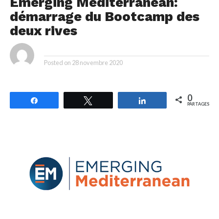
Emerging Mediterranean:
démarrage du Bootcamp des
deux rives
By
Posted on
28 novembre 2020
0
Partagez
Tweetez
Partagez
PARTAGES