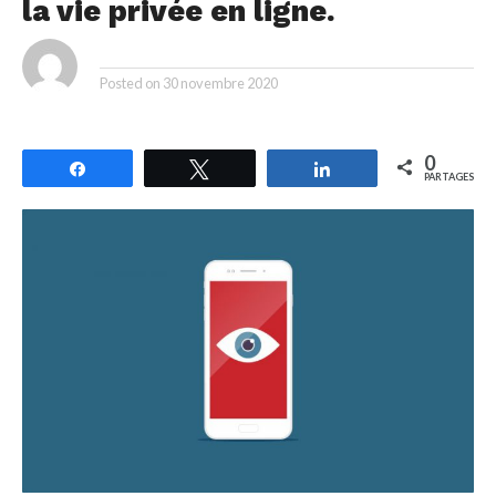
la vie privée en ligne.
By
Posted on
30 novembre 2020
0
Partagez
Tweetez
Partagez
PARTAGES