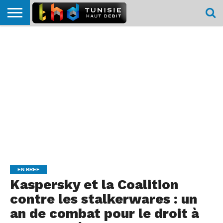
HOME
L’ACTUTHD
EN
PODCASTS
TEST
COMPARATIF
CARTE DE
CONTACT
BREF
DÉBIT
DÉBIT
COUVERTURE
MOBILE
MOBILE
EN BREF
Kaspersky et la Coalition
contre les stalkerwares : un
an de combat pour le droit à