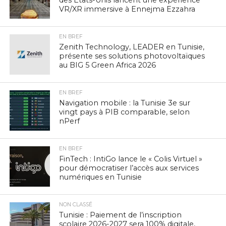
VR/XR immersive à Ennejma Ezzahra
EN BREF
Zenith Technology, LEADER en Tunisie,
présente ses solutions photovoltaïques
au BIG 5 Green Africa 2026
EN BREF
Navigation mobile : la Tunisie 3e sur
vingt pays à PIB comparable, selon
nPerf
EN BREF
FinTech : IntiGo lance le « Colis Virtuel »
pour démocratiser l’accès aux services
numériques en Tunisie
NON CLASSÉ
Tunisie : Paiement de l’inscription
scolaire 2026-2027 sera 100% digitale,