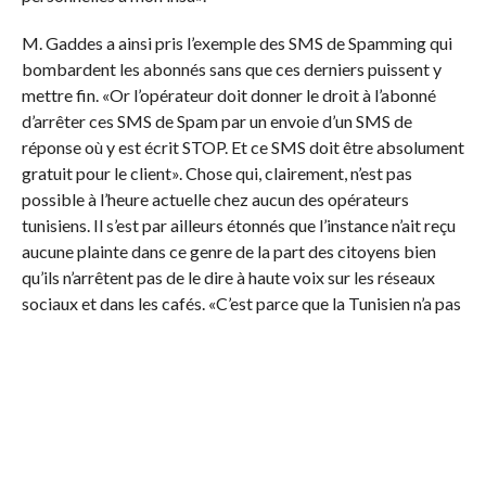
M. Gaddes a ainsi pris l’exemple des SMS de Spamming qui
bombardent les abonnés sans que ces derniers puissent y
mettre fin. «Or l’opérateur doit donner le droit à l’abonné
d’arrêter ces SMS de Spam par un envoie d’un SMS de
réponse où y est écrit STOP. Et ce SMS doit être absolument
gratuit pour le client». Chose qui, clairement, n’est pas
possible à l’heure actuelle chez aucun des opérateurs
tunisiens. Il s’est par ailleurs étonnés que l’instance n’ait reçu
aucune plainte dans ce genre de la part des citoyens bien
qu’ils n’arrêtent pas de le dire à haute voix sur les réseaux
sociaux et dans les cafés. «C’est parce que la Tunisien n’a pas
encore la culture de porter plainte à propos de ses droits. Je
leur dit par ailleurs si l’Instance reçoit 100 plaintes de ce
genre, là on pourra déposer l’affaire en pénal.
Malheureusement, je ne peux pas faire ce travail à la place
des citoyens car il me faut une étude dont j’en ai pas les
moyens. Mais ceci ne veut absolument pas dire que le
Tunisien n’est pas sensible à cet aspect de la donnée privée.