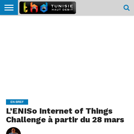
HOME
L’ACTUTHD
EN
PODCASTS
TEST
COMPARATIF
CARTE DE
CONTACT
BREF
DÉBIT
DÉBIT
COUVERTURE
MOBILE
MOBILE
EN BREF
L’ENISo Internet of Things
Challenge à partir du 28 mars
By