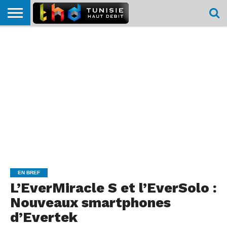
HOME
L’ACTUTHD
EN
PODCASTS
TEST
COMPARATIF
CARTE DE
CONTACT
BREF
DÉBIT
DÉBIT
COUVERTURE
MOBILE
MOBILE
EN BREF
L’EverMiracle S et l’EverSolo :
Nouveaux smartphones
d’Evertek