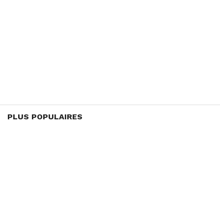
PLUS POPULAIRES
EN BREF
Photovoltaïque en Tunisie : la STEG
ouvre la voie au stockage par batteries,
en pleine crise de délestage