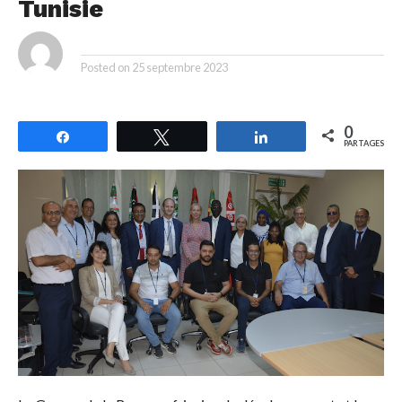
Tunisie
By
Posted on
25 septembre 2023
0
Partagez
Tweetez
Partagez
PARTAGES