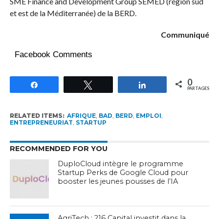
SME Finance and Development Group SEMED (région sud
et est de la Méditerranée) de la BERD.
Communiqué
Facebook Comments
0
Partagez
Tweetez
Partagez
PARTAGES
RELATED ITEMS:
AFRIQUE
,
BAD
,
BERD
,
EMPLOI
,
ENTREPRENEURIAT
,
STARTUP
RECOMMENDED FOR YOU
DuploCloud intègre le programme
Startup Perks de Google Cloud pour
booster les jeunes pousses de l’IA
AgriTech : 216 Capital investit dans la