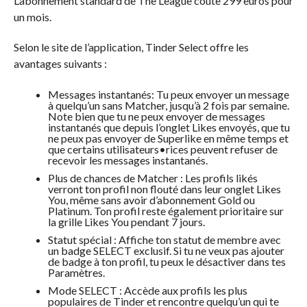
L’abonnement standard de The League coûte 299 euros pour
un mois.
Selon le site de l’application, Tinder Select offre les
avantages suivants :
Messages instantanés: Tu peux envoyer un message
à quelqu’un sans Matcher, jusqu’à 2 fois par semaine.
Note bien que tu ne peux envoyer de messages
instantanés que depuis l’onglet Likes envoyés, que tu
ne peux pas envoyer de Superlike en même temps et
que certains utilisateurs•rices peuvent refuser de
recevoir les messages instantanés.
Plus de chances de Matcher : Les profils likés
verront ton profil non flouté dans leur onglet Likes
You, même sans avoir d’abonnement Gold ou
Platinum. Ton profil reste également prioritaire sur
la grille Likes You pendant 7 jours.
Statut spécial : Affiche ton statut de membre avec
un badge SELECT exclusif. Si tu ne veux pas ajouter
de badge à ton profil, tu peux le désactiver dans tes
Paramètres.
Mode SELECT : Accède aux profils les plus
populaires de Tinder et rencontre quelqu’un qui te