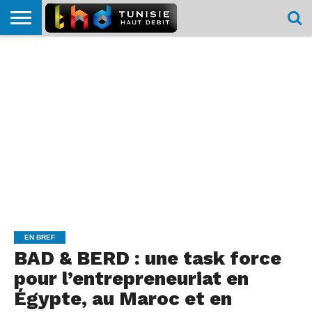
HOME
L’ACTUTHD
EN
PODCASTS
TEST
COMPARATIF
CARTE DE
CONTACT
BREF
DÉBIT
DÉBIT
COUVERTURE
MOBILE
MOBILE
EN BREF
BAD & BERD : une task force
pour l’entrepreneuriat en
Égypte, au Maroc et en