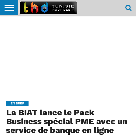
HOME
L’ACTUTHD
EN
PODCASTS
TEST
COMPARATIF
CARTE DE
CONTACT
BREF
DÉBIT
DÉBIT
COUVERTURE
MOBILE
MOBILE
EN BREF
La BIAT lance le Pack
Business spécial PME avec un
service de banque en ligne