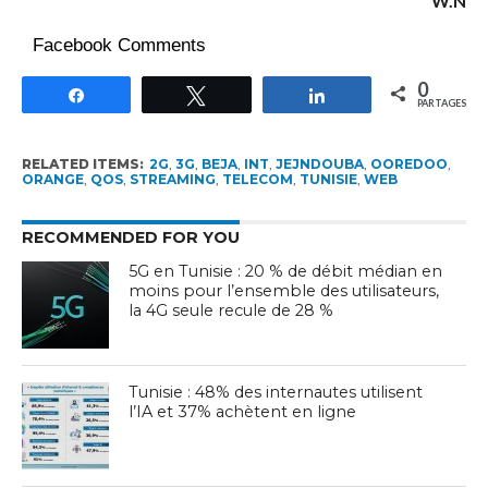
W.N
Facebook Comments
0
Partagez
Tweetez
Partagez
PARTAGES
RELATED ITEMS:
2G
,
3G
,
BEJA
,
INT
,
JEJNDOUBA
,
OOREDOO
,
ORANGE
,
QOS
,
STREAMING
,
TELECOM
,
TUNISIE
,
WEB
RECOMMENDED FOR YOU
5G en Tunisie : 20 % de débit médian en
moins pour l’ensemble des utilisateurs,
la 4G seule recule de 28 %
Tunisie : 48% des internautes utilisent
l’IA et 37% achètent en ligne