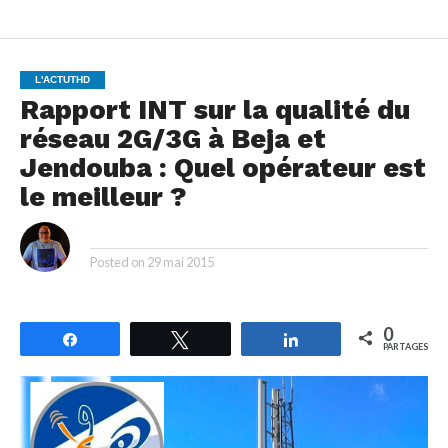
L'ACTUTHD
Rapport INT sur la qualité du
réseau 2G/3G à Beja et
Jendouba : Quel opérateur est
le meilleur ?
By
Posted on
29 mai 2015
0
Partagez
Tweetez
Partagez
PARTAGES