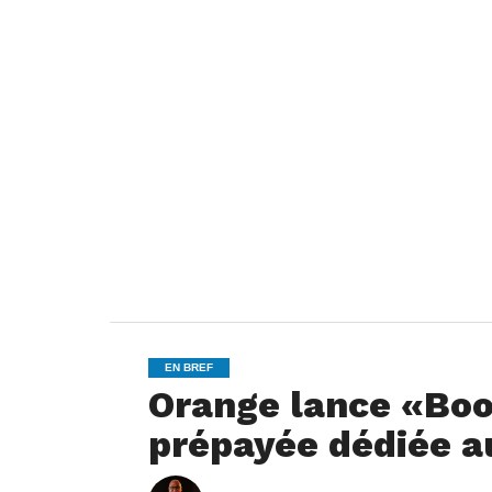
EN BREF
Orange lance «Boou
prépayée dédiée a
i
By