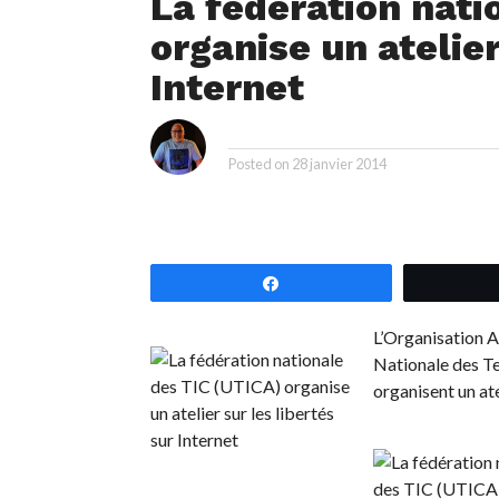
La fédération nati
organise un atelier
Internet
i
By
Posted on
28 janvier 2014
Partagez
L’Organisation A
Nationale des T
organisent un ate