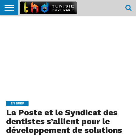
HOME
L’ACTUTHD
EN
PODCASTS
TEST
COMPARATIF
CARTE DE
CONTACT
BREF
DÉBIT
DÉBIT
COUVERTURE
MOBILE
MOBILE
EN BREF
La Poste et le Syndicat des
dentistes s’allient pour le
développement de solutions