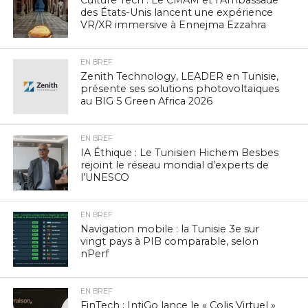
Culture Tech : Le CMAM et l’Ambassade
des États-Unis lancent une expérience
VR/XR immersive à Ennejma Ezzahra
EN BREF
Zenith Technology, LEADER en Tunisie,
présente ses solutions photovoltaïques
au BIG 5 Green Africa 2026
EN BREF
IA Éthique : Le Tunisien Hichem Besbes
rejoint le réseau mondial d’experts de
l’UNESCO
EN BREF
Navigation mobile : la Tunisie 3e sur
vingt pays à PIB comparable, selon
nPerf
EN BREF
FinTech : IntiGo lance le « Colis Virtuel »