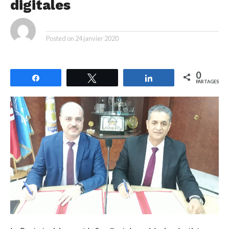
digitales
By
Posted on
24 janvier 2020
0
Partagez
Tweetez
Partagez
PARTAGES