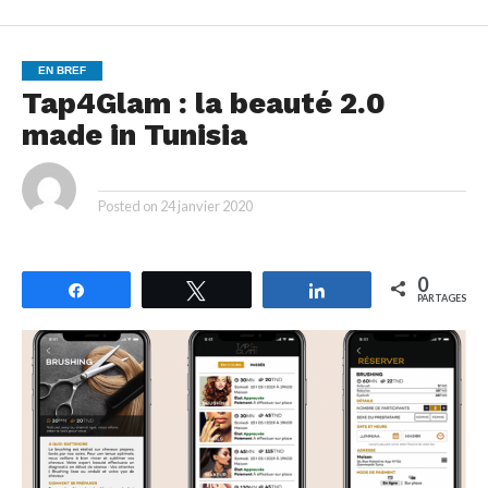
EN BREF
Tap4Glam : la beauté 2.0
made in Tunisia
By
Posted on
24 janvier 2020
0
Partagez
Tweetez
Partagez
PARTAGES