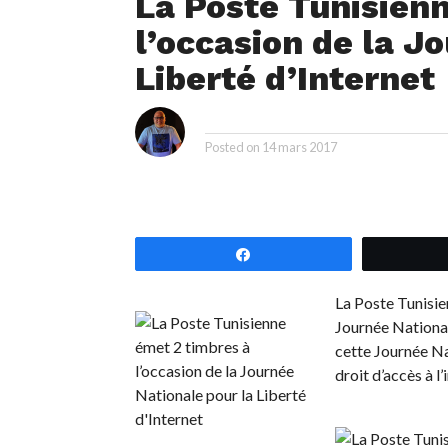
La Poste Tunisien
l’occasion de la J
Liberté d’Internet
i
By
Posted on
14 mars 2017
Partagez
La Poste Tunisie
Journée Nationale
cette Journée Na
droit d’accès à l