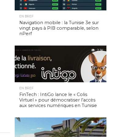
EN BREF
Navigation mobile : la Tunisie 3e sur
vingt pays à PIB comparable, selon
nPerf
2.1K
EN BREF
FinTech : IntiGo lance le « Colis
Virtuel » pour démocratiser l’accès
aux services numériques en Tunisie
2.0K