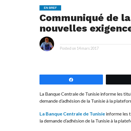
EN BREF
Communiqué de la
nouvelles exigenc
i
By
Posted on
14 mars 2017
Partagez
La Banque Centrale de Tunisie informe les titul
demande d’adhésion de la Tunisie à la platefo
La Banque Centrale de Tunisie
informe les t
la demande d’adhésion de la Tunisie à la plate