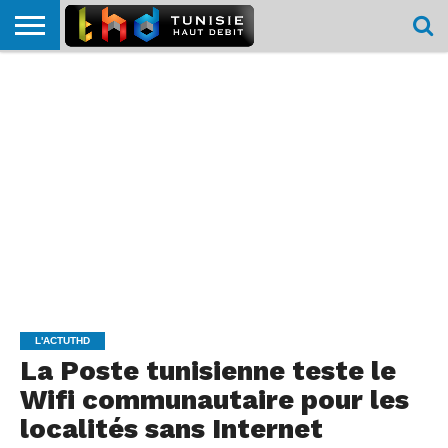
HOME
L’ACTUTHD
EN
PODCASTS
TEST
COMPARATIF
CARTE DE
CONTACT
BREF
DÉBIT
DÉBIT
COUVERTURE
MOBILE
MOBILE
L'ACTUTHD
La Poste tunisienne teste le
Wifi communautaire pour les
localités sans Internet