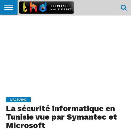
HOME
L’ACTUTHD
EN
PODCASTS
TEST
COMPARATIF
CARTE DE
CONTACT
BREF
DÉBIT
DÉBIT
COUVERTURE
MOBILE
MOBILE
L'ACTUTHD
La sécurité informatique en
Tunisie vue par Symantec et
Microsoft