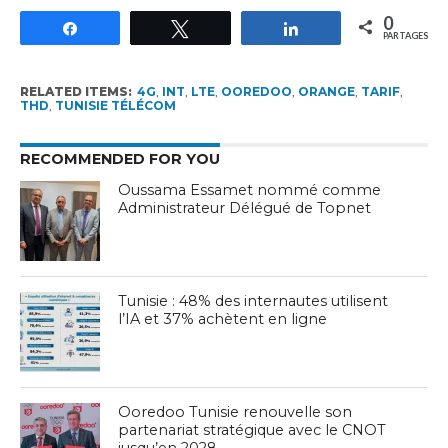
0
Partagez
Tweetez
Partagez
PARTAGES
RELATED ITEMS:
4G
,
INT
,
LTE
,
OOREDOO
,
ORANGE
,
TARIF
,
THD
,
TUNISIE TÉLÉCOM
RECOMMENDED FOR YOU
Oussama Essamet nommé comme
Administrateur Délégué de Topnet
Tunisie : 48% des internautes utilisent
l’IA et 37% achètent en ligne
Ooredoo Tunisie renouvelle son
partenariat stratégique avec le CNOT