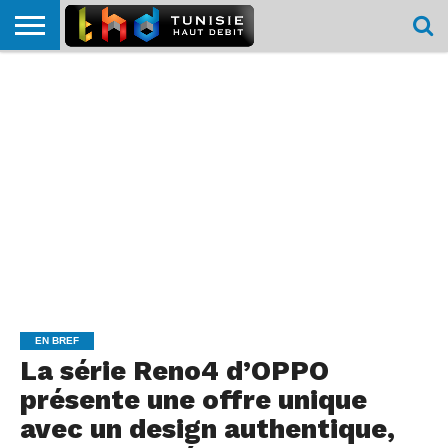
HOME
L’ACTUTHD
EN
PODCASTS
TEST
COMPARATIF
CARTE DE
CONTACT
BREF
DÉBIT
DÉBIT
COUVERTURE
MOBILE
MOBILE
EN BREF
La série Reno4 d’OPPO
présente une offre unique
avec un design authentique,