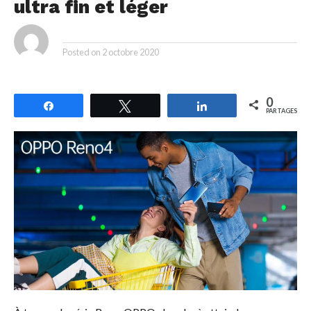
ultra fin et léger
By
Posted on
2 octobre 2020
0
Partagez
Tweetez
Partagez
PARTAGES